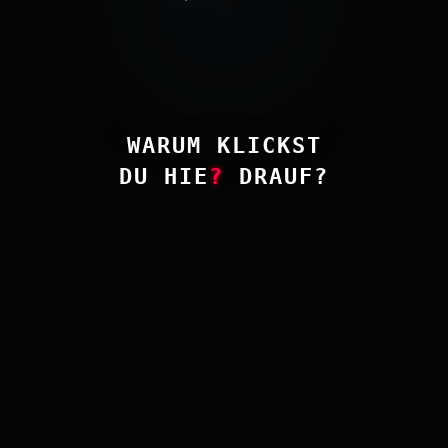
WARUM K
1
ICKS
7
DU HIER DRAUF?